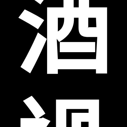
酒
屏東老酒收購
高麗人蔘/中藥材收購
|
金門高粱酒收購
|
龍銀古幣收購
|
珠
寶/名錶/翡翠收購
|
名家字畫收購
|
雞血石/壽山石收購
收購流程
│
收購品項
│
收購知識庫
│
線上客服│
老酒仙老酒收購
中心
│
老酒仙洋酒收購中心
彰化收購專線：
0927112858
黃店長
彰化收購站點1：
彰化縣北斗鎮北斗鎮民權路73號
彰化收購站點2：
彰化縣彰化市中正路二段560巷18號
台中收購站點：
台中市北區五權路219號
服務範圍：彰化縣彰化市老酒收購、彰化縣芬園鄉老酒收購、彰化縣花壇鄉老酒
收購、彰化縣秀水鄉老酒收購、彰化縣鹿港鎮老酒收購、彰化縣福興鄉老酒收
購、彰化縣線西鄉老酒收購、彰化縣和美鎮老酒收購、彰化縣伸港鄉老酒收購、