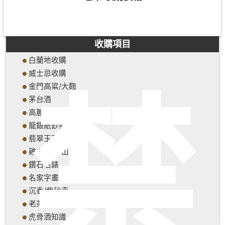
收購項目
白蘭地收購
威士忌收購
禁
金門高粱/大麴
茅台酒
高麗人蔘/燕窩
龍銀紙鈔郵幣
翡翠玉石
雞血石/壽山石
鑽石名錶
名家字畫
沉香/紫砂壺
老茶(農會比賽茶)
虎骨酒知識