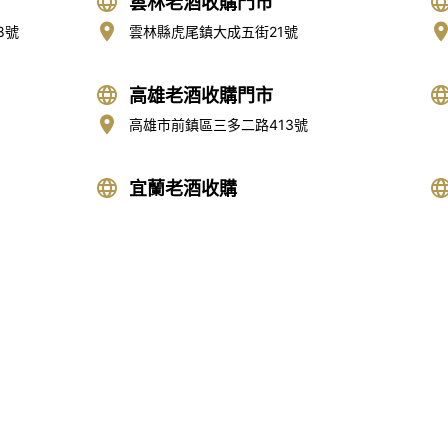
雲林老酒收購門市
8號
雲林縣虎尾鎮大成五街21號
高雄老酒收購門市
高雄市前鎮區三多二路413號
宜蘭老酒收購
門高粱酒收購
|
龍銀古幣收購
|
珠寶/名錶/翡翠收購
|
名家字
收購品項
│
收購知識庫
│
線上客服│
老酒仙老酒收購中心
│
老酒仙
彰化收購專線：
0927112858
黃店長