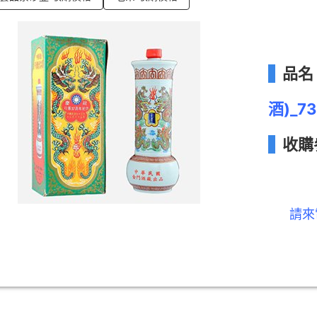
品名
酒)_7
收購
請來