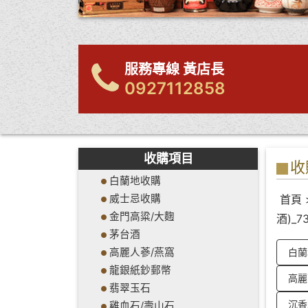
服務專線 黃店長
0927112858
收購項目
收
白蘭地收購
威士忌收購
首頁
金門高粱/大麴
酒)_7
茅台酒
高麗人蔘/燕窩
白蘭
龍銀紙鈔郵幣
高麗
翡翠玉石
沉香
雞血石/壽山石