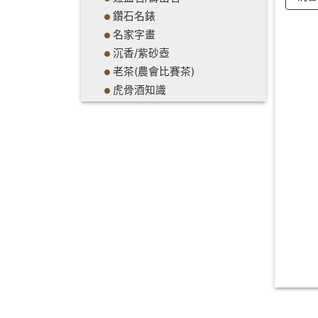
鑽石名錶
名家字畫
沉香/紫砂壺
老茶(農會比賽茶)
虎骨酒知識