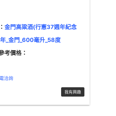
：
金門高粱酒(行憲37週年紀念
3年_金門_600毫升_58度
參考價格：
電洽詢
我有興趣