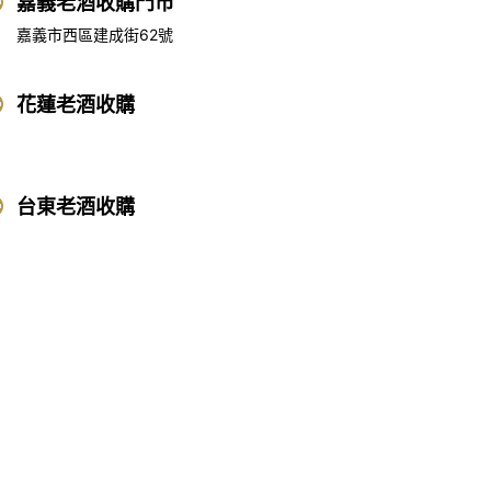
嘉義老酒收購門市
嘉義市西區建成街62號
花蓮老酒收購
台東老酒收購
畫收購
|
雞血石/壽山石收購
洋酒收購中心